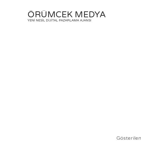
Skip
to
ÖRÜMCEK MEDYA
content
YENI NESIL DIJITAL PAZARLAMA AJANSI
Gösterilen