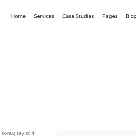
Home
Services
Case Studies
Pages
Blo
Etiket:
Promo
 sonuç sayısı: 4