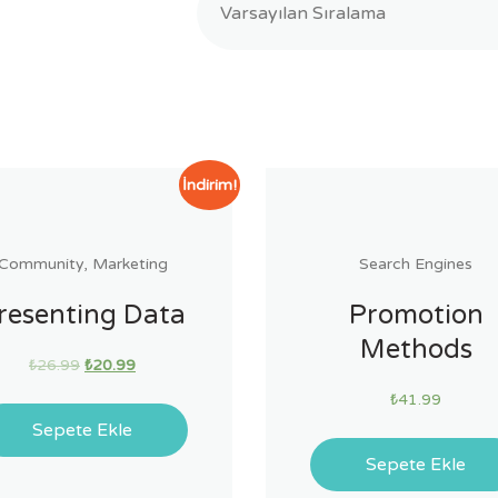
İndirim!
Community
,
Marketing
Search Engines
resenting Data
Promotion
Methods
₺
26.99
₺
20.99
₺
41.99
Sepete Ekle
Sepete Ekle