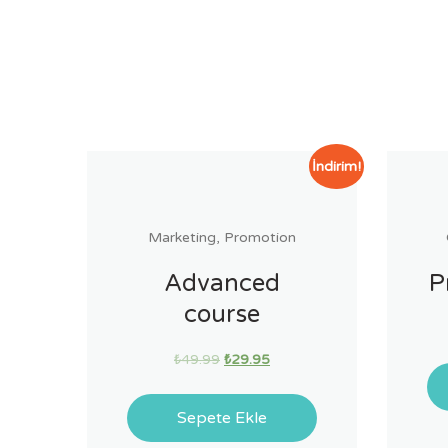
İndirim!
Marketing
,
Promotion
Advanced
P
course
₺
49.99
₺
29.95
Sepete Ekle