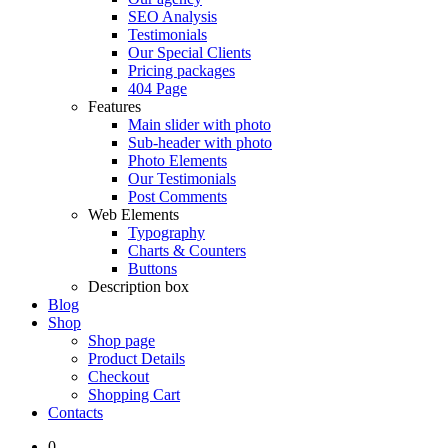
SEO Analysis
Testimonials
Our Special Clients
Pricing packages
404 Page
Features
Main slider with photo
Sub-header with photo
Photo Elements
Our Testimonials
Post Comments
Web Elements
Typography
Charts & Counters
Buttons
Description box
Blog
Shop
Shop page
Product Details
Checkout
Shopping Cart
Contacts
0