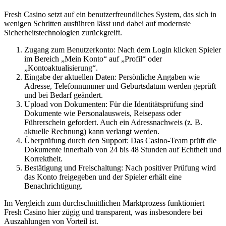
Fresh Casino setzt auf ein benutzerfreundliches System, das sich in
wenigen Schritten ausführen lässt und dabei auf modernste
Sicherheitstechnologien zurückgreift.
Zugang zum Benutzerkonto: Nach dem Login klicken Spieler
im Bereich „Mein Konto“ auf „Profil“ oder
„Kontoaktualisierung“.
Eingabe der aktuellen Daten: Persönliche Angaben wie
Adresse, Telefonnummer und Geburtsdatum werden geprüft
und bei Bedarf geändert.
Upload von Dokumenten: Für die Identitätsprüfung sind
Dokumente wie Personalausweis, Reisepass oder
Führerschein gefordert. Auch ein Adressnachweis (z. B.
aktuelle Rechnung) kann verlangt werden.
Überprüfung durch den Support: Das Casino-Team prüft die
Dokumente innerhalb von 24 bis 48 Stunden auf Echtheit und
Korrektheit.
Bestätigung und Freischaltung: Nach positiver Prüfung wird
das Konto freigegeben und der Spieler erhält eine
Benachrichtigung.
Im Vergleich zum durchschnittlichen Marktprozess funktioniert
Fresh Casino hier zügig und transparent, was insbesondere bei
Auszahlungen von Vorteil ist.