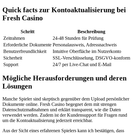
Quick facts zur Kontoaktualisierung bei
Fresh Casino
Schritt
Beschreibung
Zeitrahmen
24-48 Stunden für Prüfung
Erforderliche Dokumente
Personalausweis, Adressnachweis
Benutzerfreundlichkeit
Intuitive Oberfläche im Nutzerkonto
Sicherheit
SSL-Verschlüsselung, DSGVO-konform
Support
24/7 per Live-Chat und E-Mail
Mögliche Herausforderungen und deren
Lösungen
Manche Spieler sind skeptisch gegenüber dem Upload persönlicher
Dokumente online. Fresh Casino begegnet dem mit strengen
Datenschutzmaßnahmen und erklärt transparent, wie die Daten
verwendet werden. Zudem ist der Kundensupport für Fragen rund
um die Kontoaktualisierung jederzeit erreichbar.
Aus der Sicht eines erfahrenen Spielers kann ich bestätigen, dass