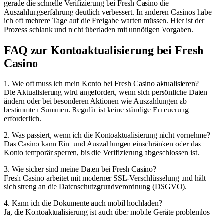
gerade die schnelle Verifizierung bei Fresh Casino die
Auszahlungserfahrung deutlich verbessert. In anderen Casinos habe
ich oft mehrere Tage auf die Freigabe warten müssen. Hier ist der
Prozess schlank und nicht überladen mit unnötigen Vorgaben.
FAQ zur Kontoaktualisierung bei Fresh
Casino
1. Wie oft muss ich mein Konto bei Fresh Casino aktualisieren?
Die Aktualisierung wird angefordert, wenn sich persönliche Daten
ändern oder bei besonderen Aktionen wie Auszahlungen ab
bestimmten Summen. Regulär ist keine ständige Erneuerung
erforderlich.
2. Was passiert, wenn ich die Kontoaktualisierung nicht vornehme?
Das Casino kann Ein- und Auszahlungen einschränken oder das
Konto temporär sperren, bis die Verifizierung abgeschlossen ist.
3. Wie sicher sind meine Daten bei Fresh Casino?
Fresh Casino arbeitet mit moderner SSL-Verschlüsselung und hält
sich streng an die Datenschutzgrundverordnung (DSGVO).
4. Kann ich die Dokumente auch mobil hochladen?
Ja, die Kontoaktualisierung ist auch über mobile Geräte problemlos