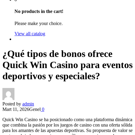
No products in the cart!
Please make your choice.
View all catalog
¿Qué tipos de bonos ofrece
Quick Win Casino para eventos
deportivos y especiales?
Posted by
admin
Mart 11, 2026
Genel
0
Quick Win Casino se ha posicionado como una plataforma dinámica
que combina la pasión por los juegos de casino con una oferta sólida
para los amantes de las apuestas deportivas. Su propuesta de valor se