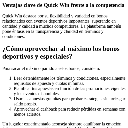
Ventajas clave de Quick Win frente a la competencia
Quick Win destaca por su flexibilidad y variedad en bonos
relacionados con eventos deportivos importantes, superando en
cantidad y calidad a muchos competidores. La plataforma también
pone énfasis en la transparencia y claridad en términos y
condiciones.
¿Cómo aprovechar al máximo los bonos
deportivos y especiales?
Para sacar el máximo partido a estos bonos, considera:
Leer detenidamente los términos y condiciones, especialmente
requisitos de apuesta y cuotas mínimas.
Planificar tus apuestas en función de las promociones vigentes
y los eventos disponibles.
Usar las apuestas gratuitas para probar estrategias sin arriesgar
saldo propio.
Aprovechar el cashback para reducir pérdidas en semanas con
menos aciertos.
Un jugador experimentado aconseja siempre equilibrar la emoción