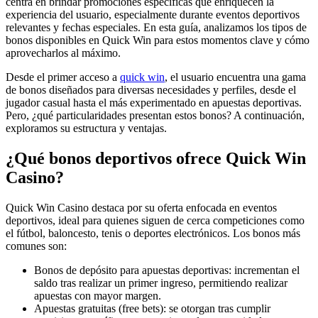
centra en brindar promociones específicas que enriquecen la
experiencia del usuario, especialmente durante eventos deportivos
relevantes y fechas especiales. En esta guía, analizamos los tipos de
bonos disponibles en Quick Win para estos momentos clave y cómo
aprovecharlos al máximo.
Desde el primer acceso a
quick win
, el usuario encuentra una gama
de bonos diseñados para diversas necesidades y perfiles, desde el
jugador casual hasta el más experimentado en apuestas deportivas.
Pero, ¿qué particularidades presentan estos bonos? A continuación,
exploramos su estructura y ventajas.
¿Qué bonos deportivos ofrece Quick Win
Casino?
Quick Win Casino destaca por su oferta enfocada en eventos
deportivos, ideal para quienes siguen de cerca competiciones como
el fútbol, baloncesto, tenis o deportes electrónicos. Los bonos más
comunes son:
Bonos de depósito para apuestas deportivas: incrementan el
saldo tras realizar un primer ingreso, permitiendo realizar
apuestas con mayor margen.
Apuestas gratuitas (free bets): se otorgan tras cumplir