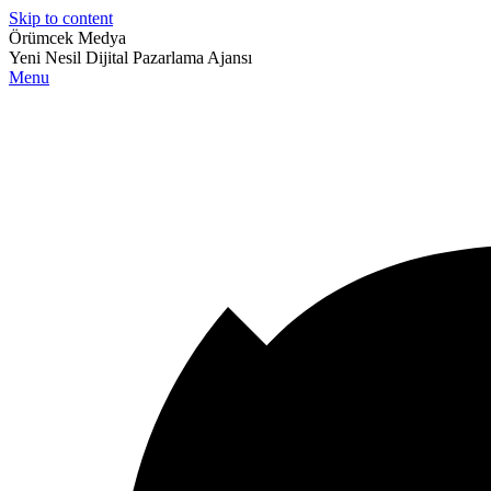
Skip to content
Örümcek Medya
Yeni Nesil Dijital Pazarlama Ajansı
Menu