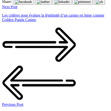
Share:
Next Post
Les critères pour évaluer la légitimité d’un casino en ligne comme
Golden Panda Casino
Previous Post