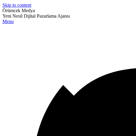
Skip to content
Örümcek Medya
Yeni Nesil Dijital Pazarlama Ajansı
Menu