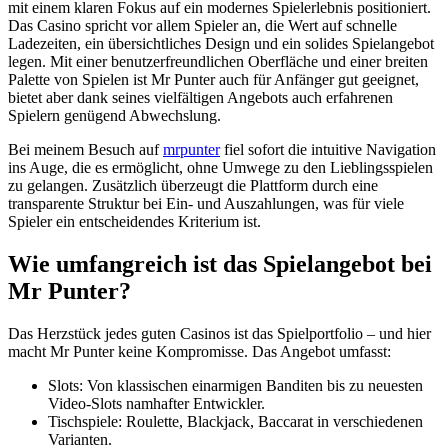
mit einem klaren Fokus auf ein modernes Spielerlebnis positioniert.
Das Casino spricht vor allem Spieler an, die Wert auf schnelle
Ladezeiten, ein übersichtliches Design und ein solides Spielangebot
legen. Mit einer benutzerfreundlichen Oberfläche und einer breiten
Palette von Spielen ist Mr Punter auch für Anfänger gut geeignet,
bietet aber dank seines vielfältigen Angebots auch erfahrenen
Spielern genügend Abwechslung.
Bei meinem Besuch auf
mrpunter
fiel sofort die intuitive Navigation
ins Auge, die es ermöglicht, ohne Umwege zu den Lieblingsspielen
zu gelangen. Zusätzlich überzeugt die Plattform durch eine
transparente Struktur bei Ein- und Auszahlungen, was für viele
Spieler ein entscheidendes Kriterium ist.
Wie umfangreich ist das Spielangebot bei
Mr Punter?
Das Herzstück jedes guten Casinos ist das Spielportfolio – und hier
macht Mr Punter keine Kompromisse. Das Angebot umfasst:
Slots: Von klassischen einarmigen Banditen bis zu neuesten
Video-Slots namhafter Entwickler.
Tischspiele: Roulette, Blackjack, Baccarat in verschiedenen
Varianten.