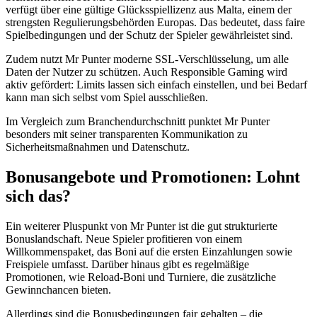
verfügt über eine gültige Glücksspiellizenz aus Malta, einem der
strengsten Regulierungsbehörden Europas. Das bedeutet, dass faire
Spielbedingungen und der Schutz der Spieler gewährleistet sind.
Zudem nutzt Mr Punter moderne SSL-Verschlüsselung, um alle
Daten der Nutzer zu schützen. Auch Responsible Gaming wird
aktiv gefördert: Limits lassen sich einfach einstellen, und bei Bedarf
kann man sich selbst vom Spiel ausschließen.
Im Vergleich zum Branchendurchschnitt punktet Mr Punter
besonders mit seiner transparenten Kommunikation zu
Sicherheitsmaßnahmen und Datenschutz.
Bonusangebote und Promotionen: Lohnt
sich das?
Ein weiterer Pluspunkt von Mr Punter ist die gut strukturierte
Bonuslandschaft. Neue Spieler profitieren von einem
Willkommenspaket, das Boni auf die ersten Einzahlungen sowie
Freispiele umfasst. Darüber hinaus gibt es regelmäßige
Promotionen, wie Reload-Boni und Turniere, die zusätzliche
Gewinnchancen bieten.
Allerdings sind die Bonusbedingungen fair gehalten – die