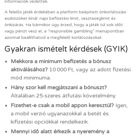
információk védettek.
A felelős játék érdekében a platform beépített önkorlátozási
eszközöket kínál: napi befizetési limit, veszteséglimit és
önkizárás. Ha bármikor úgy érzed, hogy a játék túl sok időt
vagy pénzt vesz el, a “responsible gambling” menüpontban
azonnal beállíthatod a megfelelő korlátozásokat.
Gyakran ismételt kérdések (GYIK)
Mekkora a minimum befizetés a bónusz
aktiválásához?
10 000 Ft, vagy az adott fizetési
mód minimuma.
Hány szor kell megjátszani a bónuszt?
Általában 25‑szeres átfutási követelmény.
Fizethet-e csak a mobil appon keresztül?
Igen,
a mobil verzió ugyanazokkal a betét és
kifizetési opciókkal rendelkezik.
Mennyi idő alatt érkezik a nyeremény a