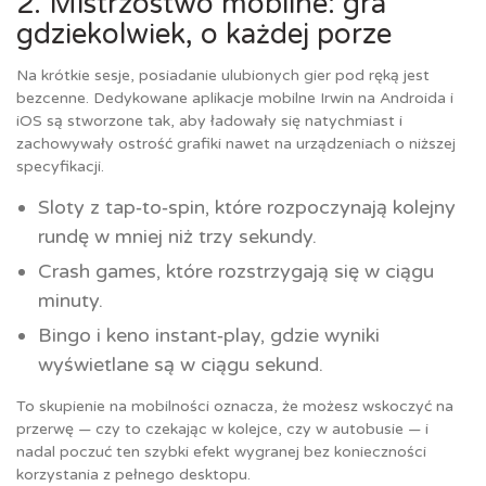
2. Mistrzostwo mobilne: gra
gdziekolwiek, o każdej porze
Na krótkie sesje, posiadanie ulubionych gier pod ręką jest
bezcenne. Dedykowane aplikacje mobilne Irwin na Androida i
iOS są stworzone tak, aby ładowały się natychmiast i
zachowywały ostrość grafiki nawet na urządzeniach o niższej
specyfikacji.
Sloty z tap‑to‑spin, które rozpoczynają kolejny
rundę w mniej niż trzy sekundy.
Crash games, które rozstrzygają się w ciągu
minuty.
Bingo i keno instant‑play, gdzie wyniki
wyświetlane są w ciągu sekund.
To skupienie na mobilności oznacza, że możesz wskoczyć na
przerwę — czy to czekając w kolejce, czy w autobusie — i
nadal poczuć ten szybki efekt wygranej bez konieczności
korzystania z pełnego desktopu.