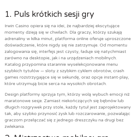
1. Puls krótkich sesji gry
Irwin Casino opiera się na idei, że najbardziej ekscytujące
momenty dzieją się w chwilach. Dla graczy, którzy szukają
adrenaliny w kilka minut, platforma online oferuje uproszczone
doświadczenie, które nigdy się nie zatrzymuje. Od momentu
zalogowania się, interfejs jest czysty, ładuje się natychmiast
zarówno na desktopie, jak i na urządzeniach mobilnych.
Katalog przypomina starannie wyselekcjonowane menu
szybkich tytułów — sloty z szybkim cyklem obrotów, crash
games rozstrzygające się w sekundę, oraz opcje instant‑play,
które utrzymują bicie serca na wysokich obrotach.
Design platformy sprzyja tym, którzy wolą wybuch emocji niż
maratonowe sesje. Zamiast niekończących się bębnów lub
długich rozgrywek przy stole, każdy tytuł jest zaprojektowany
tak, aby szybko przynosić zysk lub rozczarowanie, pozwalając
graczom przełączać się z jednego dreszczyku na drugi bez
zwlekania.