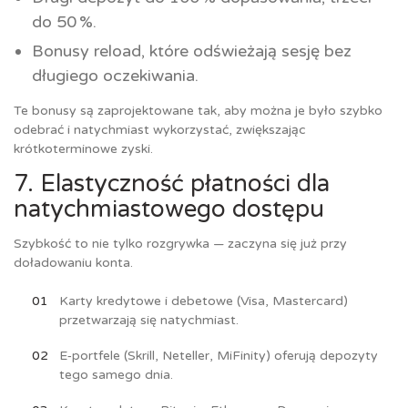
do 50 %.
Bonusy reload, które odświeżają sesję bez
długiego oczekiwania.
Te bonusy są zaprojektowane tak, aby można je było szybko
odebrać i natychmiast wykorzystać, zwiększając
krótkoterminowe zyski.
7. Elastyczność płatności dla
natychmiastowego dostępu
Szybkość to nie tylko rozgrywka — zaczyna się już przy
doładowaniu konta.
Karty kredytowe i debetowe (Visa, Mastercard)
przetwarzają się natychmiast.
E‑portfele (Skrill, Neteller, MiFinity) oferują depozyty
tego samego dnia.