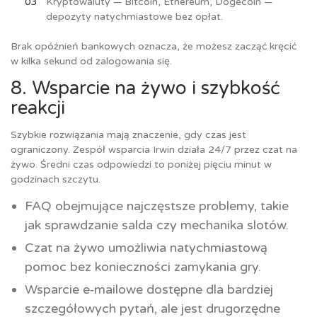
Kryptowaluty — Bitcoin, Ethereum, Dogecoin —
depozyty natychmiastowe bez opłat.
Brak opóźnień bankowych oznacza, że możesz zacząć kręcić
w kilka sekund od zalogowania się.
8. Wsparcie na żywo i szybkość
reakcji
Szybkie rozwiązania mają znaczenie, gdy czas jest
ograniczony. Zespół wsparcia Irwin działa 24/7 przez czat na
żywo. Średni czas odpowiedzi to poniżej pięciu minut w
godzinach szczytu.
FAQ obejmujące najczęstsze problemy, takie
jak sprawdzanie salda czy mechanika slotów.
Czat na żywo umożliwia natychmiastową
pomoc bez konieczności zamykania gry.
Wsparcie e‑mailowe dostępne dla bardziej
szczegółowych pytań, ale jest drugorzędne