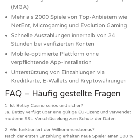
(MGA)
Mehr als 2000 Spiele von Top-Anbietern wie
NetEnt, Microgaming und Evolution Gaming
Schnelle Auszahlungen innerhalb von 24
Stunden bei verifizierten Konten
Mobile-optimierte Plattform ohne
verpflichtende App-Installation
Unterstützung von Einzahlungen via
Kreditkarte, E-Wallets und Kryptowährungen
FAQ – Häufig gestellte Fragen
1. Ist Betizy Casino seriös und sicher?
Ja, Betizy verfügt über eine gültige EU-Lizenz und verwendet
moderne SSL-Verschlüsselung zum Schutz der Daten.
2. Wie funktioniert der Willkommensbonus?
Nach der ersten Einzahlung erhalten neue Spieler einen 100 %