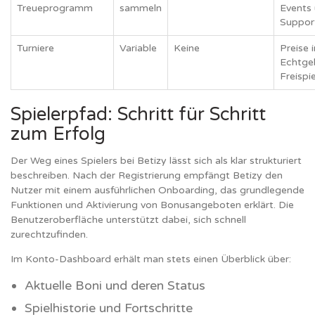
Treueprogramm
sammeln
Events
Suppor
Turniere
Variable
Keine
Preise i
Echtge
Freispi
Spielerpfad: Schritt für Schritt
zum Erfolg
Der Weg eines Spielers bei Betizy lässt sich als klar strukturiert
beschreiben. Nach der Registrierung empfängt Betizy den
Nutzer mit einem ausführlichen Onboarding, das grundlegende
Funktionen und Aktivierung von Bonusangeboten erklärt. Die
Benutzeroberfläche unterstützt dabei, sich schnell
zurechtzufinden.
Im Konto-Dashboard erhält man stets einen Überblick über:
Aktuelle Boni und deren Status
Spielhistorie und Fortschritte