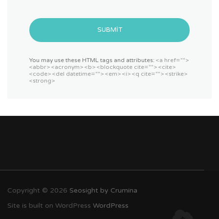
SUBMIT
You may use these HTML tags and attributes:
<a href="">
<abbr> <acronym> <b> <blockquote cite=""> <cite>
<code> <del datetime=""> <em> <i> <q cite=""> <strike>
<strong>
Copyright © 2026
Seosight by Crumina
Site is built on WordPress
WordPress