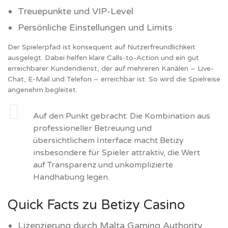
Treuepunkte und VIP-Level
Persönliche Einstellungen und Limits
Der Spielerpfad ist konsequent auf Nutzerfreundlichkeit
ausgelegt. Dabei helfen klare Calls-to-Action und ein gut
erreichbarer Kundendienst, der auf mehreren Kanälen – Live-
Chat, E-Mail und Telefon – erreichbar ist. So wird die Spielreise
angenehm begleitet.
Auf den Punkt gebracht: Die Kombination aus
professioneller Betreuung und
übersichtlichem Interface macht Betizy
insbesondere für Spieler attraktiv, die Wert
auf Transparenz und unkomplizierte
Handhabung legen.
Quick Facts zu Betizy Casino
Lizenzierung durch Malta Gaming Authority