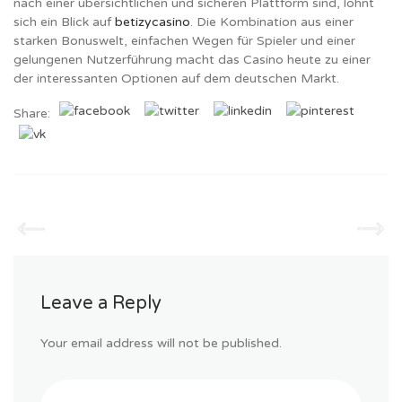
nach einer übersichtlichen und sicheren Plattform sind, lohnt
sich ein Blick auf
betizycasino
. Die Kombination aus einer
starken Bonuswelt, einfachen Wegen für Spieler und einer
gelungenen Nutzerführung macht das Casino heute zu einer
der interessanten Optionen auf dem deutschen Markt.
Share:
Leave a Reply
Your email address will not be published.