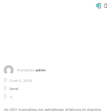
Skip
0
to
content
Betizy Casino exklusiv
vorgestellt: Atmosphäre,
Bonuswelt und Spielerpfad
Posted by
admin
Ocak 3, 2026
Genel
0
Als SEO-Kopiraйтер mit zehnjähriger Erfahrung im iGaming-