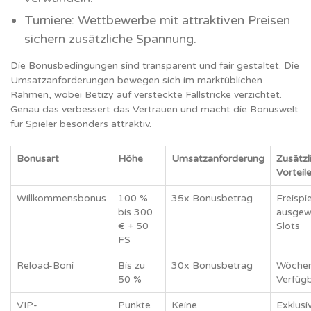
Turniere: Wettbewerbe mit attraktiven Preisen
sichern zusätzliche Spannung.
Die Bonusbedingungen sind transparent und fair gestaltet. Die
Umsatzanforderungen bewegen sich im marktüblichen
Rahmen, wobei Betizy auf versteckte Fallstricke verzichtet.
Genau das verbessert das Vertrauen und macht die Bonuswelt
für Spieler besonders attraktiv.
Bonusart
Höhe
Umsatzanforderung
Zusätzl
Vorteil
Willkommensbonus
100 %
35x Bonusbetrag
Freispi
bis 300
ausgew
€ + 50
Slots
FS
Reload-Boni
Bis zu
30x Bonusbetrag
Wöchen
50 %
Verfügb
VIP-
Punkte
Keine
Exklusi