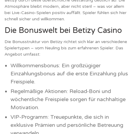
Betizy durch diese übersichtliche Gestaltung deutlich ab. Die
Atmosphäre bleibt modern, aber nicht steril – was vor allem
bei Live-Casino-Spielen positiv auffällt. Spieler fühlen sich hier
schnell sicher und willkommen.
Die Bonuswelt bei Betizy Casino
Die Bonusstruktur von Betizy richtet sich klar an verschiedene
Spielertypen – vom Neuling bis zum erfahrenen Spieler. Das
Angebot umfasst:
Willkommensbonus: Ein großzügiger
Einzahlungsbonus auf die erste Einzahlung plus
Freispiele.
Regelmäßige Aktionen: Reload-Boni und
wöchentliche Freispiele sorgen für nachhaltige
Motivation.
VIP-Programm: Treuepunkte, die sich in
exklusive Prämien und persönliche Betreuung
verwandeln.