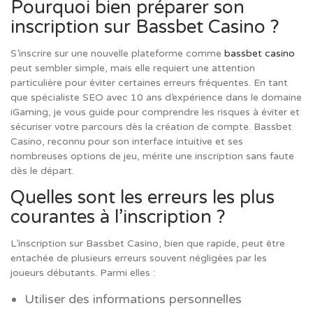
Pourquoi bien préparer son
inscription sur Bassbet Casino ?
S’inscrire sur une nouvelle plateforme comme
bassbet casino
peut sembler simple, mais elle requiert une attention
particulière pour éviter certaines erreurs fréquentes. En tant
que spécialiste SEO avec 10 ans d’expérience dans le domaine
iGaming, je vous guide pour comprendre les risques à éviter et
sécuriser votre parcours dès la création de compte. Bassbet
Casino, reconnu pour son interface intuitive et ses
nombreuses options de jeu, mérite une inscription sans faute
dès le départ.
Quelles sont les erreurs les plus
courantes à l’inscription ?
L’inscription sur Bassbet Casino, bien que rapide, peut être
entachée de plusieurs erreurs souvent négligées par les
joueurs débutants. Parmi elles :
Utiliser des informations personnelles