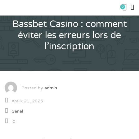
Skip
0
to
content
Bassbet Casino : comment
éviter les erreurs lors de
l’inscription
Posted by
admin
Aralık 21, 2025
Genel
0