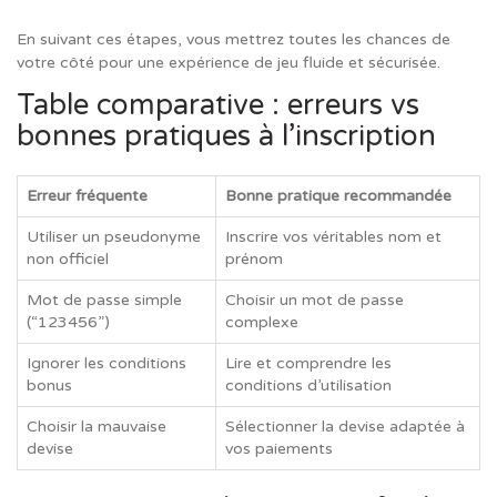
En suivant ces étapes, vous mettrez toutes les chances de
votre côté pour une expérience de jeu fluide et sécurisée.
Table comparative : erreurs vs
bonnes pratiques à l’inscription
Erreur fréquente
Bonne pratique recommandée
Utiliser un pseudonyme
Inscrire vos véritables nom et
non officiel
prénom
Mot de passe simple
Choisir un mot de passe
(“123456”)
complexe
Ignorer les conditions
Lire et comprendre les
bonus
conditions d’utilisation
Choisir la mauvaise
Sélectionner la devise adaptée à
devise
vos paiements