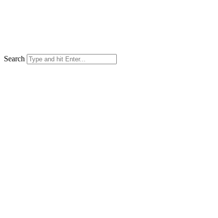
Search