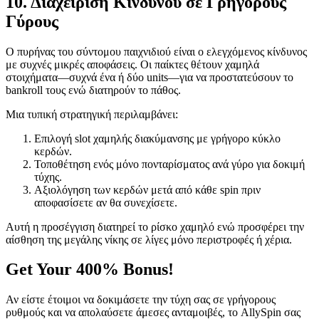
10. Διαχείριση Κινδύνου σε Γρήγορους
Γύρους
Ο πυρήνας του σύντομου παιχνιδιού είναι ο ελεγχόμενος κίνδυνος
με συχνές μικρές αποφάσεις. Οι παίκτες θέτουν χαμηλά
στοιχήματα—συχνά ένα ή δύο units—για να προστατεύσουν το
bankroll τους ενώ διατηρούν το πάθος.
Μια τυπική στρατηγική περιλαμβάνει:
Επιλογή slot χαμηλής διακύμανσης με γρήγορο κύκλο
κερδών.
Τοποθέτηση ενός μόνο πονταρίσματος ανά γύρο για δοκιμή
τύχης.
Αξιολόγηση των κερδών μετά από κάθε spin πριν
αποφασίσετε αν θα συνεχίσετε.
Αυτή η προσέγγιση διατηρεί το ρίσκο χαμηλό ενώ προσφέρει την
αίσθηση της μεγάλης νίκης σε λίγες μόνο περιστροφές ή χέρια.
Get Your 400% Bonus!
Αν είστε έτοιμοι να δοκιμάσετε την τύχη σας σε γρήγορους
ρυθμούς και να απολαύσετε άμεσες ανταμοιβές, το AllySpin σας