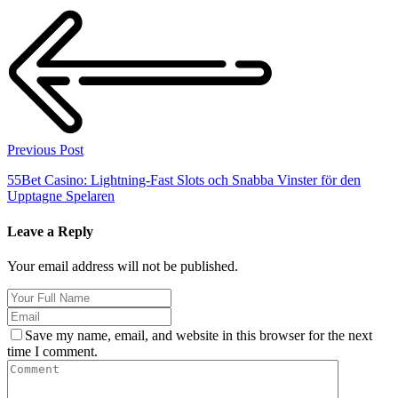
Previous Post
55Bet Casino: Lightning‑Fast Slots och Snabba Vinster för den
Upptagne Spelaren
Leave a Reply
Your email address will not be published.
Save my name, email, and website in this browser for the next
time I comment.