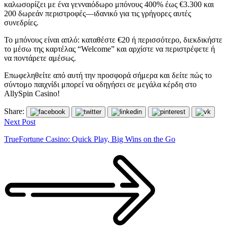
καλωσορίζει με ένα γενναιόδωρο μπόνους 400% έως €3.300 και
200 δωρεάν περιστροφές—ιδανικό για τις γρήγορες αυτές
συνεδρίες.
Το μπόνους είναι απλό: καταθέστε €20 ή περισσότερο, διεκδικήστε
το μέσω της καρτέλας “Welcome” και αρχίστε να περιστρέφετε ή
να ποντάρετε αμέσως.
Επωφεληθείτε από αυτή την προσφορά σήμερα και δείτε πώς το
σύντομο παιχνίδι μπορεί να οδηγήσει σε μεγάλα κέρδη στο
AllySpin Casino!
Share:
Next Post
TrueFortune Casino: Quick Play, Big Wins on the Go