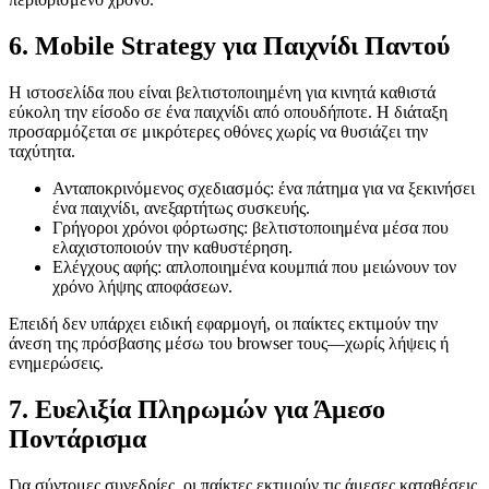
6. Mobile Strategy για Παιχνίδι Παντού
Η ιστοσελίδα που είναι βελτιστοποιημένη για κινητά καθιστά
εύκολη την είσοδο σε ένα παιχνίδι από οπουδήποτε. Η διάταξη
προσαρμόζεται σε μικρότερες οθόνες χωρίς να θυσιάζει την
ταχύτητα.
Ανταποκρινόμενος σχεδιασμός: ένα πάτημα για να ξεκινήσει
ένα παιχνίδι, ανεξαρτήτως συσκευής.
Γρήγοροι χρόνοι φόρτωσης: βελτιστοποιημένα μέσα που
ελαχιστοποιούν την καθυστέρηση.
Ελέγχους αφής: απλοποιημένα κουμπιά που μειώνουν τον
χρόνο λήψης αποφάσεων.
Επειδή δεν υπάρχει ειδική εφαρμογή, οι παίκτες εκτιμούν την
άνεση της πρόσβασης μέσω του browser τους—χωρίς λήψεις ή
ενημερώσεις.
7. Ευελιξία Πληρωμών για Άμεσο
Ποντάρισμα
Για σύντομες συνεδρίες, οι παίκτες εκτιμούν τις άμεσες καταθέσεις