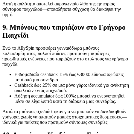
Αυτή η απλότητα αποτελεί ακρογωνιαίο λίθο της εμπειρίας
σύντομου παιχνιδιού—οποιαδήποτε σύγχυση θα διακόψει την
ορμή.
9. Μπόνους που ταιριάζουν στο Γρήγορο
Παιχνίδι
Ενώ το AllySpin προσφέρει γενναιόδωρα μπόνους
καλωσορίσματος, πολλοί παίκτες προτιμούν μικρότερες
προωθητικές ενέργειες που ταιριάζουν στο στυλ τους για γρήγορο
παιχνίδι.
Εβδομαδιαία cashback 15% έως €3000: εύκολα αξιώσεις
μετά από μια συνεδρία.
Cashback έως 25% σε μια μόνο γύρο: ιδανικό για ανάκτηση
απωλειών εντός παιχνιδιού.
Αύξηση accumulator έως 100%: μπορεί να ενεργοποιηθεί
μέσα σε λίγα λεπτά κατά τη διάρκεια μιας συνεδρίας.
Αυτά τα μπόνους σχεδιάστηκαν για να μπορούν να διεκδικηθούν
γρήγορα, χωρίς να απαιτούν μακρές στοιχηματικές δεσμεύσεις—
ιδανικά για παίκτες που προτιμούν σύντομες συνεδρίες.