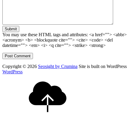
Submit
You may use these HTML tags and attributes:
<a href=""> <abbr>
<acronym> <b> <blockquote cite=""> <cite> <code> <del
datetime=""> <em> <i> <q cite=""> <strike> <strong>
Copyright © 2026
Seosight by Crumina
Site is built on WordPress
WordPress