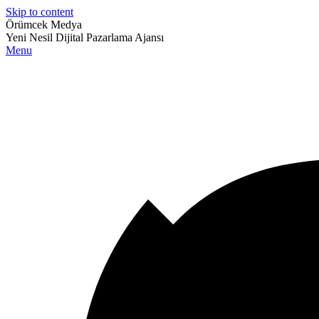
Skip to content
Örümcek Medya
Yeni Nesil Dijital Pazarlama Ajansı
Menu