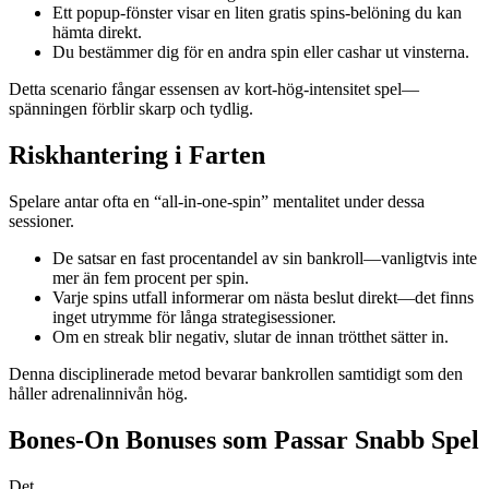
Ett popup-fönster visar en liten gratis spins-belöning du kan
hämta direkt.
Du bestämmer dig för en andra spin eller cashar ut vinsterna.
Detta scenario fångar essensen av kort‑hög‑intensitet spel—
spänningen förblir skarp och tydlig.
Riskhantering i Farten
Spelare antar ofta en “all‑in‑one‑spin” mentalitet under dessa
sessioner.
De satsar en fast procentandel av sin bankroll—vanligtvis inte
mer än fem procent per spin.
Varje spins utfall informerar om nästa beslut direkt—det finns
inget utrymme för långa strategisessioner.
Om en streak blir negativ, slutar de innan trötthet sätter in.
Denna disciplinerade metod bevarar bankrollen samtidigt som den
håller adrenalinnivån hög.
Bones‑On Bonuses som Passar Snabb Spel
Det