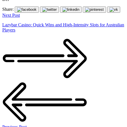
Share:
Next Post
Lazybar Casino: Quick Wins and High‑Intensity Slots for Australian
Players
Previous Post