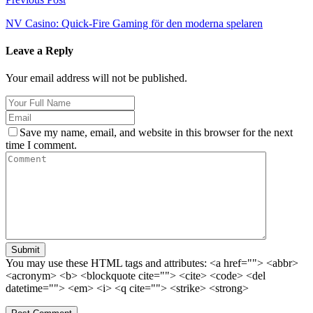
NV Casino: Quick‑Fire Gaming för den moderna spelaren
Leave a Reply
Your email address will not be published.
Save my name, email, and website in this browser for the next
time I comment.
Submit
You may use these HTML tags and attributes:
<a href=""> <abbr>
<acronym> <b> <blockquote cite=""> <cite> <code> <del
datetime=""> <em> <i> <q cite=""> <strike> <strong>