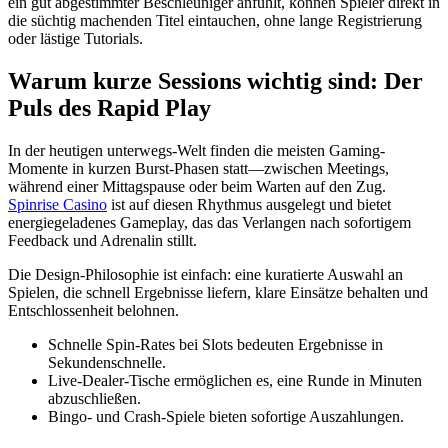
ein gut abgestimmter Beschleuniger anfühlt, können Spieler direkt in
die süchtig machenden Titel eintauchen, ohne lange Registrierung
oder lästige Tutorials.
Warum kurze Sessions wichtig sind: Der
Puls des Rapid Play
In der heutigen unterwegs‑Welt finden die meisten Gaming-
Momente in kurzen Burst‑Phasen statt—zwischen Meetings,
während einer Mittagspause oder beim Warten auf den Zug.
Spinrise Casino
ist auf diesen Rhythmus ausgelegt und bietet
energiegeladenes Gameplay, das das Verlangen nach sofortigem
Feedback und Adrenalin stillt.
Die Design-Philosophie ist einfach: eine kuratierte Auswahl an
Spielen, die schnell Ergebnisse liefern, klare Einsätze behalten und
Entschlossenheit belohnen.
Schnelle Spin-Rates bei Slots bedeuten Ergebnisse in
Sekundenschnelle.
Live-Dealer-Tische ermöglichen es, eine Runde in Minuten
abzuschließen.
Bingo- und Crash-Spiele bieten sofortige Auszahlungen.