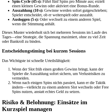
Spin‑Cycle (45 s):
Führt fünf Spins pro Minute aus; erzielt
einen kleinen Gewinn oder aktiviert eine Bonus‑Runde.
Auszahlung (10 s):
Gewinne werden sofort gutgeschrieben;
Spieler entscheidet, ob er weiterspielt oder auszahlt.
Ausloggen (5 s):
Oder wechselt zu einem anderen Spiel,
wenn die Stimmung anhält.
Dieses Muster wiederholt sich bei mehreren Sessions im Laufe des
Tages—eine Strategie, die Spannung maximiert, ohne zu viel Zeit
oder Bankroll zu binden.
Entscheidungstiming bei kurzen Sessions
Das Wichtigste ist schnelle Urteilsfähigkeit:
Wenn der Slot früh einen großen Gewinn bringt, kann der
Spieler die Auszahlung sofort sichern, um Verlustrisiken zu
vermeiden.
Wenn nach einigen Spins nichts passiert, kann er die Taktik
ändern—vielleicht zu einem anderen Slot wechseln oder Free
Spins nutzen, anstatt echtes Geld zu setzen.
Risiko & Belohnung: Einsätze im
Kurzspiel managen