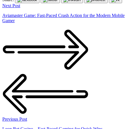
Next Post
Aviamaster Game: Fast‑Paced Crash Action for the Modern Mobile
Gamer
Previous Post
Leon Bet Casino – Fast‑Paced Gaming for Quick Wins