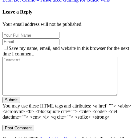
Leave a Reply
Your email address will not be published.
Save my name, email, and website in this browser for the next
time I comment.
Submit
You may use these HTML tags and attributes:
<a href=""> <abbr>
<acronym> <b> <blockquote cite=""> <cite> <code> <del
datetime=""> <em> <i> <q cite=""> <strike> <strong>