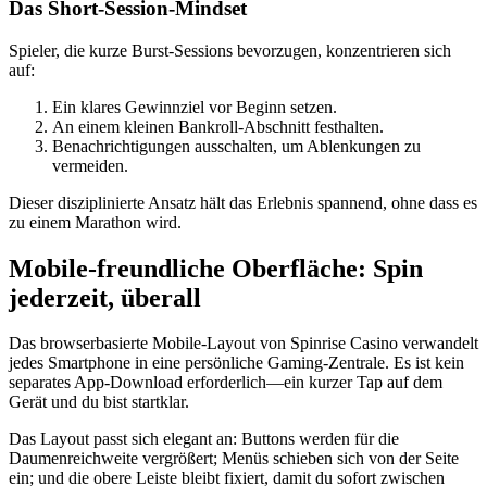
Das Short‑Session‑Mindset
Spieler, die kurze Burst‑Sessions bevorzugen, konzentrieren sich
auf:
Ein klares Gewinnziel vor Beginn setzen.
An einem kleinen Bankroll‑Abschnitt festhalten.
Benachrichtigungen ausschalten, um Ablenkungen zu
vermeiden.
Dieser disziplinierte Ansatz hält das Erlebnis spannend, ohne dass es
zu einem Marathon wird.
Mobile‑freundliche Oberfläche: Spin
jederzeit, überall
Das browserbasierte Mobile‑Layout von Spinrise Casino verwandelt
jedes Smartphone in eine persönliche Gaming‑Zentrale. Es ist kein
separates App-Download erforderlich—ein kurzer Tap auf dem
Gerät und du bist startklar.
Das Layout passt sich elegant an: Buttons werden für die
Daumenreichweite vergrößert; Menüs schieben sich von der Seite
ein; und die obere Leiste bleibt fixiert, damit du sofort zwischen