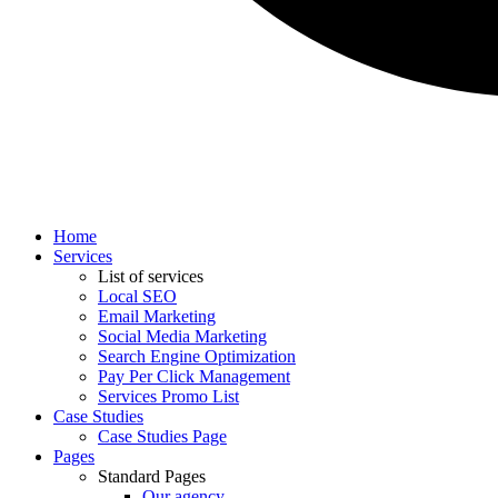
Home
Services
List of services
Local SEO
Email Marketing
Social Media Marketing
Search Engine Optimization
Pay Per Click Management
Services Promo List
Case Studies
Case Studies Page
Pages
Standard Pages
Our agency