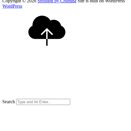
Copyright © 2026
Seosight by Crumina
Site is built on WordPress
WordPress
Search