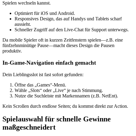
Spielen wechseln kannst.
Optimiert für iOS und Android.
Responsives Design, das auf Handys und Tablets scharf
aussieht.
Schneller Zugriff auf den Live-Chat für Support unterwegs.
Da mobile Spieler oft in kurzen Zeitfenstern spielen—z.B. eine
fünfzehnminütige Pause—macht dieses Design die Pausen
produktiv.
In‑Game‑Navigation einfach gemacht
Dein Lieblingsslot ist fast sofort gefunden:
Öffne das „Games“-Menü.
Wähle „Slots“ oder „Live“ je nach Stimmung.
Nutze die Suchleiste mit Markennamen (z.B. NetEnt).
Kein Scrollen durch endlose Seiten; du kommst direkt zur Action.
Spielauswahl für schnelle Gewinne
maßgeschneidert