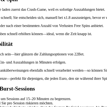
ie laden zuerst das Crash‑Game, weil es sofortige Auszahlungen bietet.
schnell; Sie entscheiden sich, manuell bei x1.8 auszusteigen, bevor er 
er nach einer bestimmten Anzahl von Verlusten Free Spins anbietet.
haben schnell erhöhen können—ideal, wenn die Zeit knapp ist.
ilität
ich sein—hier glänzen die Zahlungsoptionen von 22Bet.
l Ein- und Auszahlungen in Minuten erfolgen.
nküberweisungen ebenfalls schnell verarbeitet werden—so können Sie
enze—perfekt für diejenigen, die jeden Euro, den sie während ihrer Sp
Burst‑Sessions
r, um Sessions auf 15–20 Minuten zu begrenzen.
l Sie pro Session riskieren möchten.