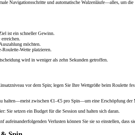
male Navigationsschritte und automatische Walzenläufe—alles, um die 
Ziel ist ein schneller Gewinn.
 erreichen.
 Auszahlung möchten.
‑Roulette‑Wette platzieren.
tscheidung wird in weniger als zehn Sekunden getroffen.
nsatzniveau vor dem Spin; legen Sie Ihre Wettgröße beim Roulette fest,
t zu halten—meist zwischen €1–€5 pro Spin—um eine Erschöpfung der M
r: Sie setzen ein Budget für die Session und halten sich daran.
 aufeinanderfolgenden Verlusten können Sie sie so einstellen, dass sie
 & Spin