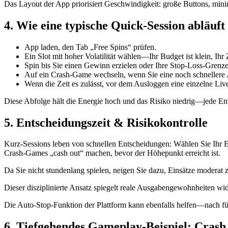
Das Layout der App priorisiert Geschwindigkeit: große Buttons, mini
4. Wie eine typische Quick‑Session abläuft
App laden, den Tab „Free Spins“ prüfen.
Ein Slot mit hoher Volatilität wählen—Ihr Budget ist klein, Ihr 
Spin bis Sie einen Gewinn erzielen oder Ihre Stop‑Loss-Grenze
Auf ein Crash‑Game wechseln, wenn Sie eine noch schnellere
Wenn die Zeit es zulässt, vor dem Ausloggen eine einzelne Live
Diese Abfolge hält die Energie hoch und das Risiko niedrig—jede En
5. Entscheidungszeit & Risikokontrolle
Kurz‑Sessions leben von schnellen Entscheidungen: Wählen Sie Ihr Ei
Crash‑Games „cash out“ machen, bevor der Höhepunkt erreicht ist.
Da Sie nicht stundenlang spielen, neigen Sie dazu, Einsätze modera
Dieser disziplinierte Ansatz spiegelt reale Ausgabengewohnheiten wide
Die Auto‑Stop‑Funktion der Plattform kann ebenfalls helfen—nach fünf
6. Tiefgehendes Gameplay-Beispiel: Crash